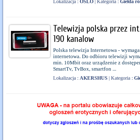
Lokalizacja :
OSLO
| Kategoria :
Giełda ró
Telewizja polska przez in
190 kanalow
Polska telewizja Internetowa - wymaga
internetowa. Do odbioru telewizji wyma
min. 10Mbit oraz urządzenie z dostępe
SmartTv, TvBox, smartfon ...
Lokalizacja :
AKERSHUS
| Kategoria :
Gi